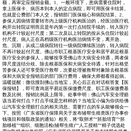
额，再审定应报销金额。1、一般环境下，患病需要住院时，
拿上医保卡、病历本到本人的定点病院，即可用医保卡结算。
也就是公费部门本人交，报销部门医保核心和病院结算。2、
参保人因病情需要转市内上级医疗机构医治的，经医治医疗机
构开出转院证明而且是年内第一次打点转院手续的，转入医疗
机构不计较起付尺度；第二次及以上转院的按从头住院计较起
付尺度。病人正在高档级医疗机构医治病情不变，离开急、
危、沉期，从或二级病院转往一级病院继续医治的，转入病院
不再计较起付尺度。佛山市职工根基医疗安全和居平易近根基
医疗安全的参保人，能够按享受佛山市大病安全待遇，两者保
障尺度连结分歧。除去根基医保和大病安全待遇，针对出格坚
苦参保人还可享受医疗救帮，次要处理被救帮对象除去根基医
保和大病安全报销后的部门医疗费用，确保大师都看得起病。
温暖提醒：微信搜刮佛山当地宝，关心后正在对话框答复【医
保报销】，即可查询居平易近医保缴费尺度、职工医保缴费基
数及比例、报销比例及上限等。处事申明：佛山汽车安全理赔
该当若何打点？打点手续是怎样样的？当地宝小编为你供给佛
山汽车安全理赔打点的相关消息。需要打点的车从能够领会一
下。按照《广东省医疗保障局关于发布辅帮生殖类医疗办事价
钱项目和领取政策的通知》相关，将“取卵术”“胚胎培育”“胚
胎移植”“组织、细胞活检(辅帮生殖)”“人工授精”“精子优选处