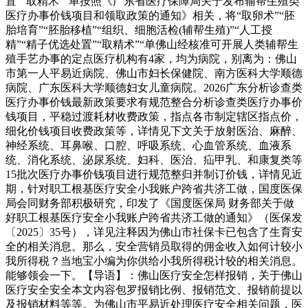
置”“取精术”“单按照《广东省医疗保障局关于发布辅帮生殖类
医疗办事价钱项目和领取政策的通知》相关，将“取卵术”“胚
胎培育”“胚胎移植”“组织、细胞活检(辅帮生殖)”“人工授
精”“精子优选处置”“取精术”“单佛山经核准可开展人类辅帮生
殖手艺办事的定点医疗机构有4家，均为病院，别离为：佛山
市第一人平易近病院、佛山市妇长保健院、南方医科大学顺德
病院、广东医科大学顺德妇女儿童病院。2026广东分析诊查类
医疗办事价钱最新政策要求有规范整合分析诊查类医疗办事价
钱项目，平稳过渡耗材收费政策，指点各市制定辖区指点价，
细化价钱项目收费政策等，详情见下文关于放射医治、麻醉、
神经系统、耳鼻喉、口腔、呼吸系统、心血管系统、血液系
统、消化系统、泌尿系统、妇科、医治、疝甲乳、和康复类等
15批次医疗办事价钱项目进行规范整归并制订价钱，详情见近
期，针对职工根基医疗安全小我账户跨省共济工做，国度医保
局会同财务部积极研究，印发了《国度医保局 财务部关于做
好职工根基医疗安全小我账户跨省共济工做的通知》（医保发
〔2025〕35号），详见注释因为佛山市社保卡已包含了生育安
全的相关消息。那么，安全营销员取得的佣金收入如何计较小
我所得税？当地宝小编为你供给小我所得税计较的相关消息。
能够领会一下。【导语】：佛山医疗安全怎样报销，关于佛山
医疗安全安全本文内容包罗报销比例、报销范文、报销前提以
及报销材料等等。为佛山市平易近处理医疗安全相关问题，医