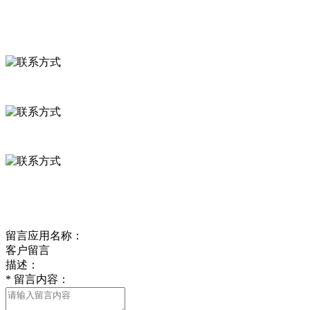
联系我们
联系方式
河北省保定市徐水县崔庄镇吴庄村
0312-8799456 18633256098
delishipin@yeah.net
给我留言
留言应用名称：
客户留言
描述：
*
留言内容：