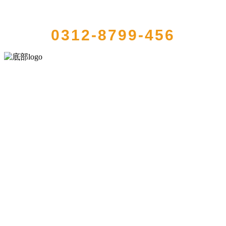
QUICK CONTACT US
0312-8799-456
河北J9集团(china)官网食品有限公司创建于1991年，是经省级注册的大
型农产品加工出口企业，注册资金2000万元，总资产1亿多元。公司产
品有速冻甜糯玉米，芦笋，青豆，草莓，花菜，青刀豆，混合菜，胡
萝卜等。
服务支持
关于我们
食品安全知识
食品安全资讯