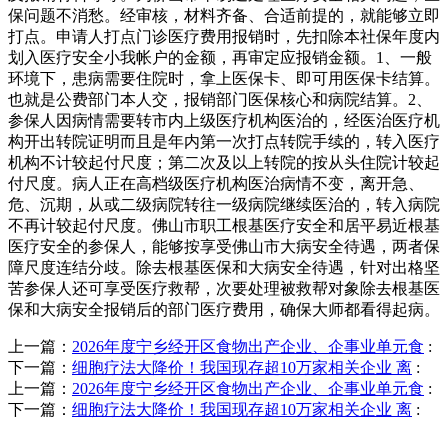
保问题不消愁。经审核，材料齐备、合适前提的，就能够立即
打点。申请人打点门诊医疗费用报销时，先扣除本社保年度内
划入医疗安全小我帐户的金额，再审定应报销金额。1、一般
环境下，患病需要住院时，拿上医保卡、即可用医保卡结算。
也就是公费部门本人交，报销部门医保核心和病院结算。2、
参保人因病情需要转市内上级医疗机构医治的，经医治医疗机
构开出转院证明而且是年内第一次打点转院手续的，转入医疗
机构不计较起付尺度；第二次及以上转院的按从头住院计较起
付尺度。病人正在高档级医疗机构医治病情不变，离开急、
危、沉期，从或二级病院转往一级病院继续医治的，转入病院
不再计较起付尺度。佛山市职工根基医疗安全和居平易近根基
医疗安全的参保人，能够按享受佛山市大病安全待遇，两者保
障尺度连结分歧。除去根基医保和大病安全待遇，针对出格坚
苦参保人还可享受医疗救帮，次要处理被救帮对象除去根基医
保和大病安全报销后的部门医疗费用，确保大师都看得起病。
上一篇：
2026年度宁乡经开区食物出产企业、企事业单元食
:
下一篇：
细胞疗法大降价！我国现存超10万家相关企业 离
:
上一篇：
2026年度宁乡经开区食物出产企业、企事业单元食
:
下一篇：
细胞疗法大降价！我国现存超10万家相关企业 离
: