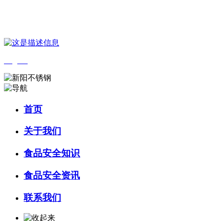
您好，欢迎来到 河北J9集团(china)官网食品 官方网站！
English
首页
关于我们
食品安全知识
食品安全资讯
联系我们