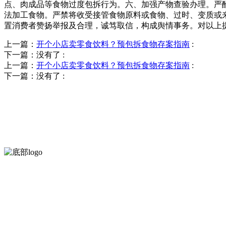
点、肉成品等食物过度包拆行为。六、加强产物查验办理。严
法加工食物。严禁将收受接管食物原料或食物、过时、变质或
置消费者赞扬举报及合理，诚笃取信，构成舆情事务。对以上
上一篇：
开个小店卖零食饮料？预包拆食物存案指南
:
下一篇：没有了
:
上一篇：
开个小店卖零食饮料？预包拆食物存案指南
:
下一篇：没有了
:
河北J9集团(china)官网食品有限公司创建于1991年，是经省级
等。
服务支持