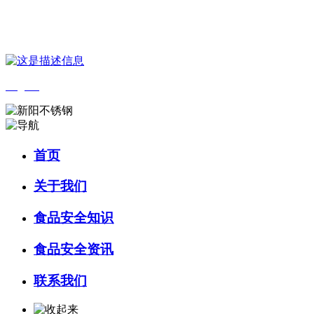
您好，欢迎来到 河北J9集团(china)官网食品 官方网站！
English
首页
关于我们
食品安全知识
食品安全资讯
联系我们