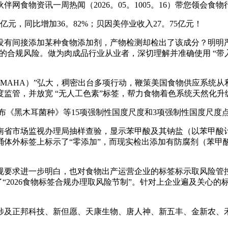
物资讯一周热闻（2026。05。1005。16）带您领会食物
元，同比增加36。82%；贝因美停业收入27。75亿元！
接添加某种食物添加剂，产物检测却检出了该成分？明明严酷按照
致的合规风险。做为肉成品行业从业者，深切理解并准确使用 “
康（MAHA）”弘大，稠密出台多项行动，鞭策美国食物供应系统从
监管，并放宽 “无人工色素”标签，帮力食物着色系统天然化升
黑木耳菌种》等15项强制性国度尺度和3项强制性国度尺度点窜单
省市场监视办理局抽样查验，显示苯甲酸及其钠盐（以苯甲酸计
桶体外标签上标示了“零添加”，而现实检出添加有防腐剂（苯甲
要求进一步明白，也对食物出产运营企业的标签标示取风险管控
举办了“2026食物标签合规办理取风险节制”。针对上企业遍及关
，涉及正邦科技、新但愿、天康生物、唐人神、新五丰、金新农、