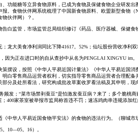
、功能糖等立异食物原料，已成为食物及保健食物企业研发出圈
。食物伙伴网系统梳理了中国新食物原料、欧盟新型食物（Novel
食物伙伴网）？。
告白监管，市场监管总局组织修订《药品、医疗器械、保健食物
；龙大美食净利润同比下降41617。52%；仙坛股份营收净利
为正在进口时的自从查抄中从名为PENGLAI XINGYU im。
策摆设，按照《中华人平易近国计量法》《中华人平易近国消费
、明白零售商品运营者权利，切实指导零售商品运营者合理配备
关部分及处所看法，研究构成批改草案收罗看法稿及其申明，现
安事务频发；“菜市场禁剥蚕豆”是怕激发蚕豆病？来了；多个脆桃
立案；400家茶室被举报市监局称首违不罚；速冻鸡肉串违规添加
适《中华人平易近国食物平安法》的食物的违法行为。（聊城市
10—05。16）。