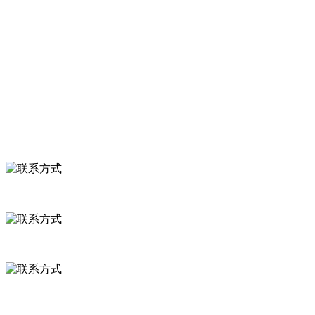
关于我们
食品安全知识
食品安全资讯
联系我们
联系方式
河北省保定市徐水县崔庄镇吴庄村
0312-8799456 18633256098
delishipin@yeah.net