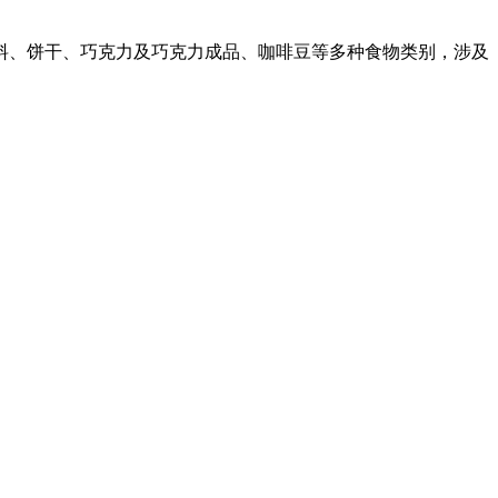
饮料、饼干、巧克力及巧克力成品、咖啡豆等多种食物类别，涉及
产品有速冻甜糯玉米，芦笋，青豆，草莓，花菜，青刀豆，混合菜，胡萝卜