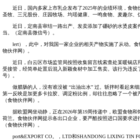
近日，国内多家上市乳企发布了2025年的业绩环境，食物伙
圣牧、三元股份、庄园牧场、均瑶健康、一鸣食物、麦趣尔、
近日，定南县审结一路出产、发卖添加了硼砂的水烫皮案件
当。（定南县微信号）。
lert），此中，对我国一家企业的相关产物实施了从动。
物伙伴网）。
近日，白云区市场监管局按照收集留言线索查处某暖锅店用
受接管，经简单处置后混入新颖食材中加工售卖。该行为违反
号）。
做腊肠的人，没有谁没被 “出油出水” 过。斩拌时看起来
第一反映是加更多卡拉胶、调淀粉比例，却往往忽略了一个被严
（食物伙伴网）。
据欧盟网坐动静，正在2026年第19周传递中，欧盟食物和
荷兰。食物伙伴网提示各出口企业，要严酷按照进口国要求进
（食物伙伴网）。
port&EXPORT CO。，LTD和SHANDONG LIXI