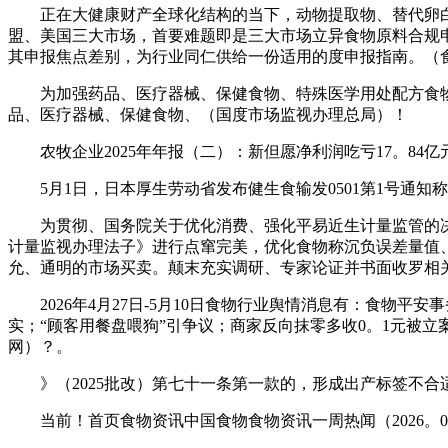
正在大健康财产全球化结构的当下，动物提取物、替代卵白
盟、美国三大市场，首要难题即是三大市场立异食物原料合规申报
其申报焦点差别，为行业同仁供给一份适用的度申报指南。（
为加强药品、医疗器械、保健食物、特殊医学用处配方食物
品、医疗器械、保健食物、（国度市场监视办理总局）！
农牧企业2025年年报（二）：新但愿净利润吃亏17。84亿元
5月1日，日本厚生劳动省发布健生食输发0501第1号通知称，因
为贯彻、国务院关于优化消费、强化平易近生计量监管的决
计量监视办理法子》进行点窜完美，优化食物称沉负误差量值
允、通明的市场买卖。颠末充实调研、专家论证并书面收罗相
2026年4月27日-5月10日食物行业舆情消息有：食物平
实；“顾客用餐盘喂狗”引争议；商家反向抹零多收0。1元被
网）？。
》（2025批改）第七十一条第一款的，形成出产标签不合
当前！首页食物资讯中国食物食物资讯一周热闻（2026。05。