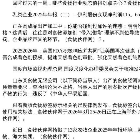
回眸过去的一周，哪些食物行业动态值得沉点关心？食物伙伴网食
乳类企业2025年年报（二）：伊利股份实现净利润115。65亿
正在肉成品出产加工中，你能否碰到过如许的迷惑：明明没有间
格？这背后，往往是对食物添加剂 “带入准绳” 理解不到位导
罚、企业品牌声誉的环节。（食物伙伴网）？。
20252026年，美国FDA积极响应并共同“让美国再次健
害合成着色剂授权、提速天然着色剂审批、强化天然着色剂纯度
国度市场监视办理总局 国度尺度化办理委员会关于核准发布《
山东某食物无限公司（以下简称当事人）出产的食物经河南
质量量要求，查验结论为不及格。当事人出产的涉案批次产物
产物的行为，违反了《中华人平易近国。
跟着新版食物标签标示相关的尺度律例发布，食物标签合规
使用相关标法，食物伙伴网于2026年3月25-26日正在上海
伙伴网）。
近日，食物伙伴网拾掇了13家农牧企业2025年年报环境
物、海大集团。（食物伙伴网）。