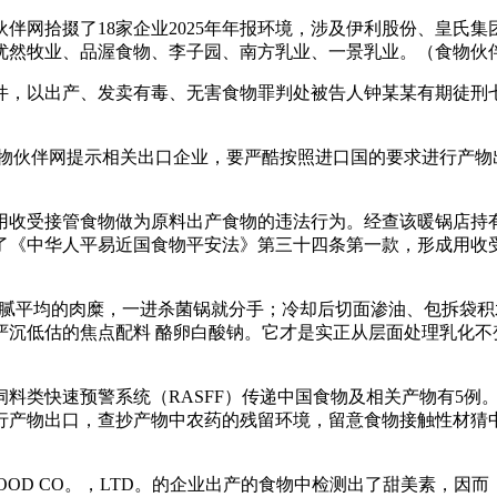
伴网拾掇了18家企业2025年年报环境，涉及伊利股份、皇氏
优然牧业、品渥食物、李子园、南方乳业、一景乳业。（食物伙
，以出产、发卖有毒、无害食物罪判处被告人钟某某有期徒刑七
食物伙伴网提示相关出口企业，要严酷按照进口国的要求进行产物
收受接管食物做为原料出产食物的违法行为。经查该暖锅店持有
了《中华人平易近国食物平安法》第三十四条第一款，形成用收
细腻平均的肉糜，一进杀菌锅就分手；冷却后切面渗油、包拆袋
沉低估的焦点配料 酪卵白酸钠。它才是实正从层面处理乳化不变
饲料类快速预警系统（RASFF）传递中国食物及相关产物有5
行产物出口，查抄产物中农药的残留环境，留意食物接触性材猜
NG TIN FOOD CO。，LTD。的企业出产的食物中检测出了甜