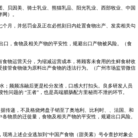
集团、贝因美、骑士乳业、熊猫乳品、阳光乳业、西部牧业、中国
伴网）。
个月，并惩罚金及正在必然刻日内处置食物出产、发卖相关勾
出口，食物及相关产物的平安性，规避出口产物被风险。（食
食物运营天分，为缩减运营成本，将顾客未食用的生鲜食材收
受接管食物做为原料出产食物的违法行为。（广州市场监管微信
积水；频频冻融后更是松分发渣，口感大打扣头。良多研发人员
性问题的 “王者”，也是高端腊肠配方里秘而不泄的环节。
例。据传递，不及格烧烤盘子销至了奥地利、比利时、、法国、和
中各物质的迁徙量，食物及相关产物的平安性，规避出口风险。
美素，因而，现将上述企业逃加到“中国产食物（甜美素）号令查抄对象企