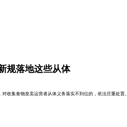
卖新规落地这些从体
对收集食物发卖运营者从体义务落实不到位的，依法庄重处置