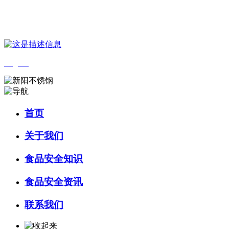
您好，欢迎来到 河北J9集团(china)官网食品 官方网站！
English
首页
关于我们
食品安全知识
食品安全资讯
联系我们