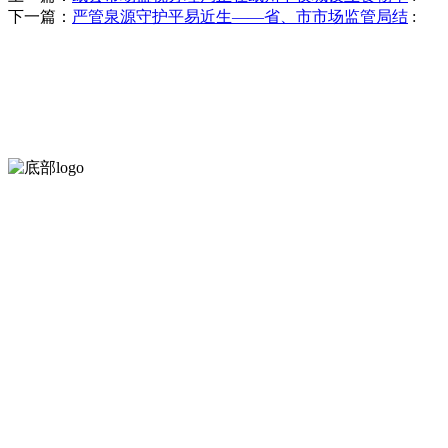
下一篇：
严管泉源守护平易近生——省、市市场监管局结
:
河北J9集团(china)官网食品有限公司创建于1991年，是经省级
等。
服务支持
关于我们
食品安全知识
食品安全资讯