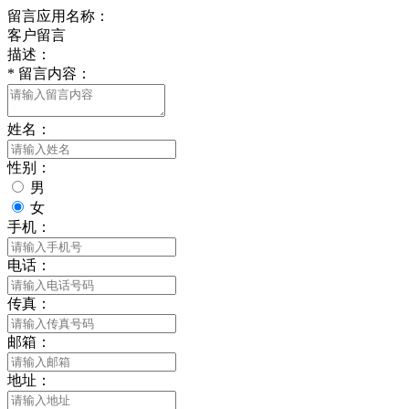
留言应用名称：
客户留言
描述：
*
留言内容：
姓名：
性别：
男
女
手机：
电话：
传真：
邮箱：
地址：