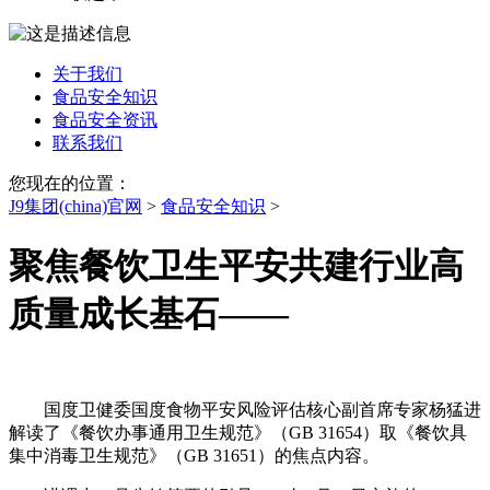
关于我们
食品安全知识
食品安全资讯
联系我们
您现在的位置：
J9集团(china)官网
>
食品安全知识
>
聚焦餐饮卫生平安共建行业高
质量成长基石——
国度卫健委国度食物平安风险评估核心副首席专家杨猛进
解读了《餐饮办事通用卫生规范》（GB 31654）取《餐饮具
集中消毒卫生规范》（GB 31651）的焦点内容。