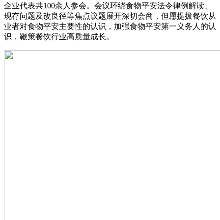
企业代表共100余人参会。会议环绕食物平安法令律例解读、
现存问题及改良径等焦点议题展开深切会商，但愿提拔餐饮从
业者对食物平安主要性的认识，加强食物平安第一义务人的认
识，鞭策餐饮行业高质量成长。