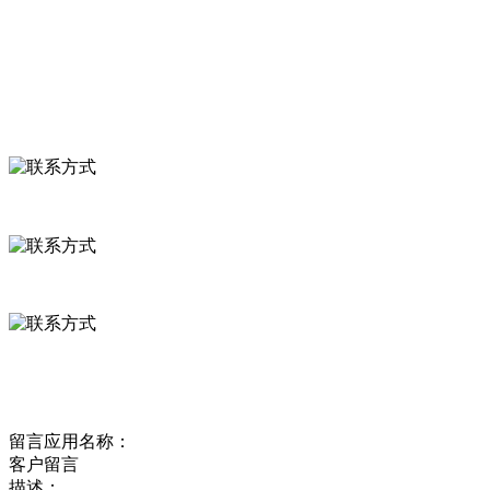
食品安全资讯
联系我们
联系方式
河北省保定市徐水县崔庄镇吴庄村
0312-8799456 18633256098
delishipin@yeah.net
给我留言
留言应用名称：
客户留言
描述：