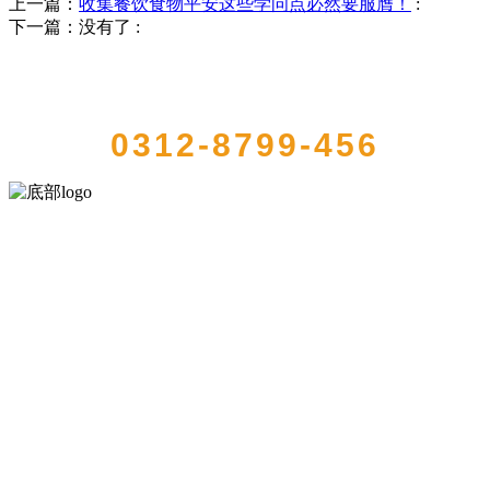
上一篇：
收集餐饮食物平安这些学问点必然要服膺！
:
下一篇：没有了
:
QUICK CONTACT US
0312-8799-456
河北J9集团(china)官网食品有限公司创建于1991年，是经省级注册的大
型农产品加工出口企业，注册资金2000万元，总资产1亿多元。公司产
品有速冻甜糯玉米，芦笋，青豆，草莓，花菜，青刀豆，混合菜，胡
萝卜等。
服务支持
关于我们
食品安全知识