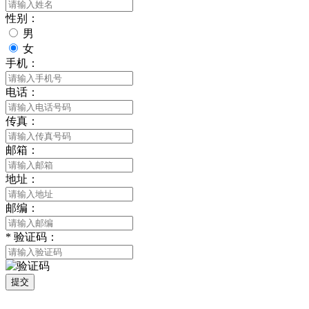
性别：
男
女
手机：
电话：
传真：
邮箱：
地址：
邮编：
*
验证码：
提交