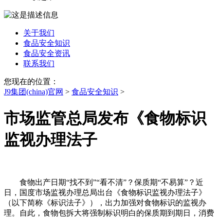
关于我们
食品安全知识
食品安全资讯
联系我们
您现在的位置：
J9集团(china)官网
>
食品安全知识
>
市场监管总局发布《食物标识
监视办理法子
食物出产日期“找不到”“看不清”？保质期“不易算”？近
日，国度市场监视办理总局出台《食物标识监视办理法子》
（以下简称《标识法子》），出力加强对食物标识的监视办
理。自此，食物包拆大将强制标识明白的保质期到期日，消费