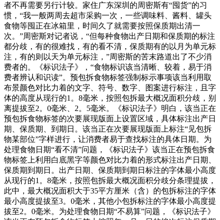
者不再需要另行计较。家住广东深圳的周密斯有“囤货”的习
惯，“我一般两周去超市采购一次，一些调味料、酱料、罐头
食物等囤正在冰箱里，时间久了就需要按照保质期出清一
次。”周密斯对记者说，“但每种食物出产日期和保质期的标注
都分歧，有的很难找，有的看不清，保质期有的以月为单元标
注，有的则以天为单元标注，”周密斯的苦末路道出了不少消
费者的。《标识法子》，“食物标识该当清晰、较着，易于消
费者辨认和识读”。预包拆食物标签强制标示事项该当利用取
布景颜色对比力着的文字、符号、数字、图案进行标注，且字
体的高度从现行的1。8毫米，按照包拆最大概况面积分歧，别
离提拔至2。0毫米、2。5毫米。《标识法子》明白，该当正在
预包拆食物标签的次要展现版面上设置区域，具体标注出产日
期、保质期、到期日。该当正在次要展现版面上标注“见包拆
物某部位”字样进行，让消费者易于查找标注的具体日期。为
处理食物日期“看不清”问题，《标识法子》该当正在预包拆食
物标签上利用白底黑字等颜色对比力着的形式标注出产日期、
保质期到期日。出产日期、保质期到期日标注的字体最小高度
从现行的1。8毫米，按照包拆最大概况面积分歧分条理提拔，
此中，最大概况面积大于35平方厘米（含）的包拆标注的字体
最小高度提拔至3。0毫米，其他小包拆标注的字体最小高度提
拔至2。0毫米。为处理食物日期“不易算”问题，《标识法子》