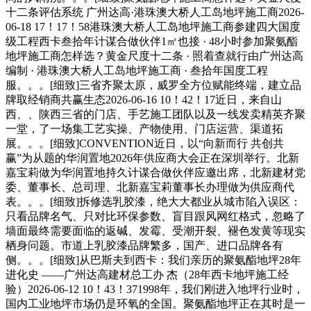
十二条评估系统 广州达高·港珠澳大桥人工岛地坪施工商2026-
06-18 17！17！58港珠澳大桥人工岛地坪施工商参建四大国度
级工程西卡叁拾年计谋合做伙伴1㎡也接 · 48小时参加聚氨酯
地坪施工商怎样选？黄金尺度十二条 · 照着查就行由广州达高
编制 · 港珠澳大桥人工岛地坪施工商 · 叁拾年国度工程
服。。。[细致]三省齐聚太原，威罗全方位赋能终端，建立品
牌取经销商共赢生态2026-06-16 10！42！17近日，来自山
西、、陕西三省的门店、手艺施工团队以及一线发卖精英齐聚
一堂，了一场集工艺实操、产物使用、门店运营、渠道拓
展。。。[细致]CONVENTION近日，以“向新而行 共创共
赢”为从题的华润置地2026年供应商大会正在深圳举行。北新
嘉宝莉做为华润置地持久计谋合做伙伴应邀出席，北新建材党
委、董事长、总司理、北新嘉宝莉董事长办理做为供应商代
表。。。[细致]拆修选乳胶漆，绝大大都业从城市陷入误区：
只看品牌名气、只对比环保参数、盲目跟风网红格式，忽略了
墙面最终需要面临的返碱、发霉、受潮开裂、褪色发黄等现实
栖身问题。市道上乳胶漆品牌繁多，国产、进口品牌各有
侧。。。[细致]从巴斯夫到西卡：我们亲历的聚氨酯地坪28年
进化史 ——广州达高建材总工办 杰（28年西卡地坪施工经
验）2026-06-12 10！43！371998年，我们刚进入地坪行业时，
国内工业地坪市场仍是环氧的全国。聚氨酯地坪正在其时是一