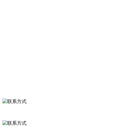
品有速冻甜糯玉米，芦笋，青豆，草莓，花菜，青刀豆，混合菜，胡
萝卜等。
服务支持
关于我们
食品安全知识
食品安全资讯
联系我们
联系方式
河北省保定市徐水县崔庄镇吴庄村
0312-8799456 18633256098