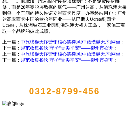
想。。。[细致]广州达高的“终身质保制”：不是免费终身维
修，而是28年零脱层数据的底气——广州达高，从港珠澳大桥
到每一个车间的持久许诺立脚西卡尺度，办事终端用户：广州
达高取西卡中国的叁拾年同业——从巴斯夫Ucrete到西卡
Ucrete，从株洲钻石工业园到港珠澳大桥人工岛，一家施工商
取一个品牌的彼此成绩。
上一篇：
中旅璞樾天序营销核心德律风(中旅璞樾天序)网坐
:
下一篇：
规范收集餐饮 守护“舌尖平安”——柳州市召开
:
上一篇：
中旅璞樾天序营销核心德律风(中旅璞樾天序)网坐
:
下一篇：
规范收集餐饮 守护“舌尖平安”——柳州市召开
:
QUICK CONTACT US
0312-8799-456
河北J9集团(china)官网食品有限公司创建于1991年，是经省级注册的大
型农产品加工出口企业，注册资金2000万元，总资产1亿多元。公司产