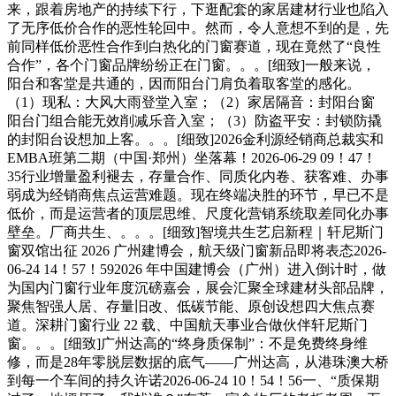
来，跟着房地产的持续下行，下逛配套的家居建材行业也陷入
了无序低价合作的恶性轮回中。然而，令人意想不到的是，先
前同样低价恶性合作到白热化的门窗赛道，现在竟然了“良性
合作”，各个门窗品牌纷纷正在门窗。。。[细致]一般来说，
阳台和客堂是共通的，因而阳台门肩负着取客堂的感化。
（1）现私：大风大雨登堂入室；（2）家居隔音：封阳台窗
阳台门组合能无效削减乐音入室；（3）防盗平安：封锁防撬
的封阳台设想加上客。。。[细致]2026金利源经销商总裁实和
EMBA班第二期（中国·郑州）坐落幕！2026-06-29 09！47！
35行业增量盈利褪去，存量合作、同质化内卷、获客难、办事
弱成为经销商焦点运营难题。现在终端决胜的环节，早已不是
低价，而是运营者的顶层思维、尺度化营销系统取差同化办事
壁垒。厂商共生、。。。[细致]智境共生艺启新程｜轩尼斯门
窗双馆出征 2026 广州建博会，航天级门窗新品即将表态2026-
06-24 14！57！592026 年中国建博会（广州）进入倒计时，做
为国内门窗行业年度沉磅嘉会，展会汇聚全球建材头部品牌，
聚焦智强人居、存量旧改、低碳节能、原创设想四大焦点赛
道。深耕门窗行业 22 载、中国航天事业合做伙伴轩尼斯门
窗。。。[细致]广州达高的“终身质保制”：不是免费终身维
修，而是28年零脱层数据的底气——广州达高，从港珠澳大桥
到每一个车间的持久许诺2026-06-24 10！54！56一、“质保期