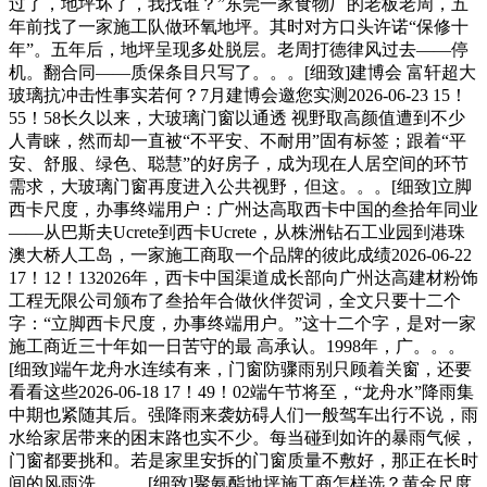
过了，地坪坏了，我找谁？”东莞一家食物厂的老板老周，五
年前找了一家施工队做环氧地坪。其时对方口头许诺“保修十
年”。五年后，地坪呈现多处脱层。老周打德律风过去——停
机。翻合同——质保条目只写了。。。[细致]建博会 富轩超大
玻璃抗冲击性事实若何？7月建博会邀您实测2026-06-23 15！
55！58长久以来，大玻璃门窗以通透 视野取高颜值遭到不少
人青睐，然而却一直被“不平安、不耐用”固有标签；跟着“平
安、舒服、绿色、聪慧”的好房子，成为现在人居空间的环节
需求，大玻璃门窗再度进入公共视野，但这。。。[细致]立脚
西卡尺度，办事终端用户：广州达高取西卡中国的叁拾年同业
——从巴斯夫Ucrete到西卡Ucrete，从株洲钻石工业园到港珠
澳大桥人工岛，一家施工商取一个品牌的彼此成绩2026-06-22
17！12！132026年，西卡中国渠道成长部向广州达高建材粉饰
工程无限公司颁布了叁拾年合做伙伴贺词，全文只要十二个
字：“立脚西卡尺度，办事终端用户。”这十二个字，是对一家
施工商近三十年如一日苦守的最 高承认。1998年，广。。。
[细致]端午龙舟水连续有来，门窗防骤雨别只顾着关窗，还要
看看这些2026-06-18 17！49！02端午节将至，“龙舟水”降雨集
中期也紧随其后。强降雨来袭妨碍人们一般驾车出行不说，雨
水给家居带来的困末路也实不少。每当碰到如许的暴雨气候，
门窗都要挑和。若是家里安拆的门窗质量不敷好，那正在长时
间的风雨洗。。。[细致]聚氨酯地坪施工商怎样选？黄金尺度