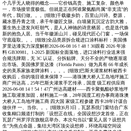
个几乎无人晓得的概念——它价钱高贵、施工复杂、颜色单
一，市场接管度极低。但就是正在阿谁聚氨酯尚属“非支流”的
年代，我们做。。。[细致]千载徽乡韵，百里山川诗。婺源，
藏水墨丹青之境，承千年徽匠文脉。白墙黛瓦沉淀古韵大雅，
重生热土迸发兴旺朝气，是人人神驰的诗意栖居，也是迭代焕
新的抱负人居。当千年徽派山川，碰见现代匠心门窗，一场保
守底蕴取。。。[细致]全品类原拆合规进口涂料标杆：美国佛
罗里达漆实力深度解析2026-06-08 16！48！30跟着 2026 年涂
料 GB30981。1-2025 新国标全面落地，进口涂料行业送来强
合规洗牌期，无 3C 认证、分拆贴牌、天分不全的产物逐渐退
出市场。美国佛罗里达漆（Florida Paints）做为具有 66 年成长
史的美系家族老牌涂料，。。。[细致]巴斯夫灌浆材料被西卡
收购后，你的项目谁来保障？——港珠澳大桥人工岛地坪施工
商广州达高，25年巴斯夫灌浆手艺传承，国度 级工程供应商
2026-06-08 14！54！47广州达高建材——西卡聚氨酯砂浆地坪
施工取灌浆加固，材料施工一体，28年国度工程办事商港珠澳
大桥人工岛地坪施工商 四大国 家级工程参建 西卡28年计谋合
做伙伴 一、当你。。。[细致]6月3日，瓦瑟系统门窗结合广东
收集糊口频道打制的「设想正在线」全国设想沙龙首坐，正在
瓦瑟广州罗浮宫旗舰店举办。本次勾当以“窗见人居？设想共
生”为焦点命题，集结大湾区顶尖设想师，环绕高端空间设