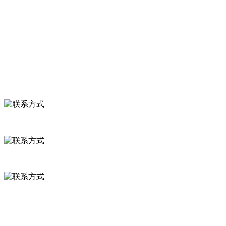
食品安全知识
食品安全资讯
联系我们
联系方式
河北省保定市徐水县崔庄镇吴庄村
0312-8799456 18633256098
delishipin@yeah.net
给我留言