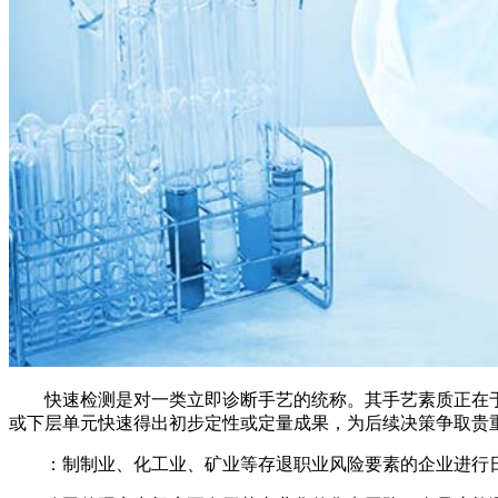
快速检测是对一类立即诊断手艺的统称。其手艺素质正在于
或下层单元快速得出初步定性或定量成果，为后续决策争取贵
：制制业、化工业、矿业等存退职业风险要素的企业进行日