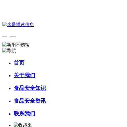
您好，欢迎来到 河北J9集团(china)官网食品 官方网站！
English
首页
关于我们
食品安全知识
食品安全资讯
联系我们