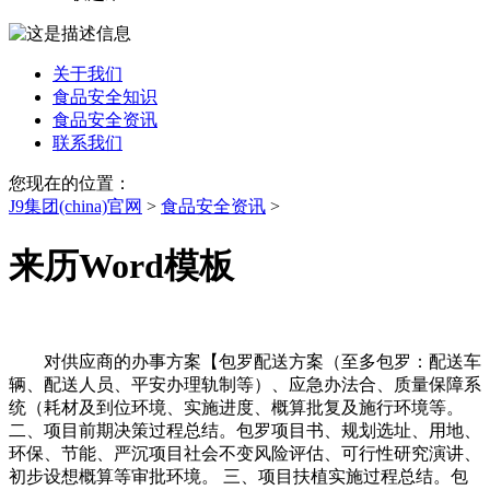
关于我们
食品安全知识
食品安全资讯
联系我们
您现在的位置：
J9集团(china)官网
>
食品安全资讯
>
来历Word模板
对供应商的办事方案【包罗配送方案（至多包罗：配送车
辆、配送人员、平安办理轨制等）、应急办法合、质量保障系
统（耗材及到位环境、实施进度、概算批复及施行环境等。
二、项目前期决策过程总结。包罗项目书、规划选址、用地、
环保、节能、严沉项目社会不变风险评估、可行性研究演讲、
初步设想概算等审批环境。 三、项目扶植实施过程总结。包