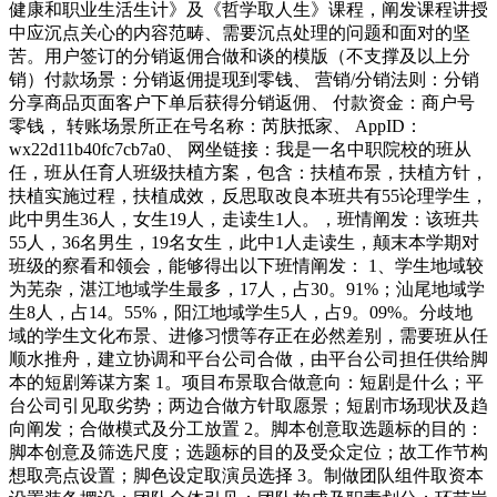
健康和职业生活生计》及《哲学取人生》课程，阐发课程讲授
中应沉点关心的内容范畴、需要沉点处理的问题和面对的坚
苦。用户签订的分销返佣合做和谈的模版（不支撑及以上分
销）付款场景：分销返佣提现到零钱、 营销/分销法则：分销
分享商品页面客户下单后获得分销返佣、 付款资金：商户号
零钱， 转账场景所正在号名称：芮肤抵家、 AppID：
wx22d11b40fc7cb7a0、 网坐链接：我是一名中职院校的班从
任，班从任育人班级扶植方案，包含：扶植布景，扶植方针，
扶植实施过程，扶植成效，反思取改良本班共有55论理学生，
此中男生36人，女生19人，走读生1人。，班情阐发：该班共
55人，36名男生，19名女生，此中1人走读生，颠末本学期对
班级的察看和领会，能够得出以下班情阐发： 1、学生地域较
为芜杂，湛江地域学生最多，17人，占30。91%；汕尾地域学
生8人，占14。55%，阳江地域学生5人，占9。09%。分歧地
域的学生文化布景、进修习惯等存正在必然差别，需要班从任
顺水推舟，建立协调和平台公司合做，由平台公司担任供给脚
本的短剧筹谋方案 1。项目布景取合做意向：短剧是什么；平
台公司引见取劣势；两边合做方针取愿景；短剧市场现状及趋
向阐发；合做模式及分工放置 2。脚本创意取选题标的目的：
脚本创意及筛选尺度；选题标的目的及受众定位；故工作节构
想取亮点设置；脚色设定取演员选择 3。制做团队组件取资本