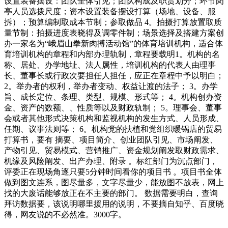
设置装备摆设：团队全体引见；团队构成及职责划分；环节岗
亭人员选拨尺度；资本设置装备摆设打算（场地、设备、服
拆）；预算编制取成本节制；参取做品 4。拍摄打算放置取质
量节制：拍摄进度表晓得及调零件制；场景选择及搭建方案创
办一家名为“峨眉山拳新肉搏活动馆”的体育培训机构，适合体
育培训机构的章程和内部办理轨制，章程要载明1。机构的名
称、居处、办学地址、法人属性，培训机构的代表人由理事
长、董事长或行政次要担任人担任，应正在章程中予以明白；
2。举办者的权利，举办者变动、权益让渡的法子； 3。办学
旨、成长定位、条理、类型、规模、形式等； 4。机构创办资
金、资产的数额、、性质等以及财政轨制； 5。理事会、董事
会或者其他形式决策机构和监视机构的发生方式、人员形成、
任期、议事法则等； 6。机构党的扶植和党组织暖锅店的贸易
打算书，要有 摘要、项目简介、创业团队引见、市场阐发、
产物引见、贸易模式、营销推广、资金规划阐发取财政需求、
机缘及风险阐发、出产办理、附录 。标红部门为沉点部门，
评委正在现场角逐只要5分钟时间看你的项目书 。项目书全体
做到图文连系，图尽量多，文字尽量少，能放图不放表，网上
找的大废话能够放正在不主要的部门。 数据需要明白，查询
拜访数据要，该说明哪里援用的说明，不要摘自知乎、百度晓
得，网友说的不必然准。3000字。