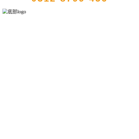
河北J9集团(china)官网食品有限公司创建于1991年，是经省级注册的大
型农产品加工出口企业，注册资金2000万元，总资产1亿多元。公司产
品有速冻甜糯玉米，芦笋，青豆，草莓，花菜，青刀豆，混合菜，胡
萝卜等。
服务支持
关于我们
食品安全知识
食品安全资讯
联系我们
联系方式