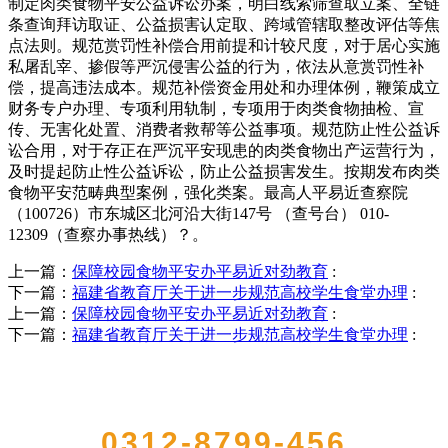
制定肉类食物平安公益诉讼办案，明白线索筛查取立案、全链
条查询拜访取证、公益损害认定取、跨域管辖取整改评估等焦
点法则。规范赏罚性补偿合用前提和计较尺度，对于居心实施
私屠乱宰、掺假等严沉侵害公益的行为，依法从意赏罚性补
偿，提高违法成本。规范补偿资金用处和办理体例，鞭策成立
财务专户办理、专项利用轨制，专项用于肉类食物抽检、宣
传、无害化处置、消费者救帮等公益事项。规范防止性公益诉
讼合用，对于存正在严沉平安现患的肉类食物出产运营行为，
及时提起防止性公益诉讼，防止公益损害发生。按期发布肉类
食物平安范畴典型案例，强化类案。最高人平易近查察院
（100726）市东城区北河沿大街147号 （查号台） 010-
12309（查察办事热线）？。
上一篇：
保障校园食物平安办平易近对劲教育
:
下一篇：
福建省教育厅关于进一步规范高校学生食堂办理
:
上一篇：
保障校园食物平安办平易近对劲教育
:
下一篇：
福建省教育厅关于进一步规范高校学生食堂办理
:
QUICK CONTACT US
0312-8799-456