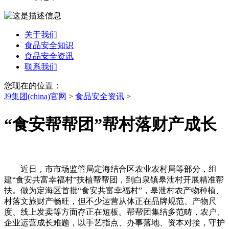
关于我们
食品安全知识
食品安全资讯
联系我们
您现在的位置：
J9集团(china)官网
>
食品安全资讯
>
“食安帮帮团”帮村落财产成长
近日，市市场监管局定海结合区农业农村局等部分，组
建“食安共富幸福村”扶植帮帮团，到白泉镇皋泄村开展精准帮
扶。做为定海区首批“食安共富幸福村”，皋泄村农产物种植、
村落文旅财产畅旺，但不少运营从体正在品牌规范、产物尺
度、线上发卖等方面存正在短板。帮帮团集结多范畴，农户、
企业运营成长难题，以手艺指点、办事落地、资本对接，守护