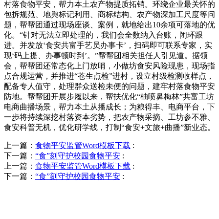
村落食物平安，帮力本土农产物提质拓销。环绕企业最关怀的
包拆规范、地舆标记利用、商标结构、农产物深加工尺度等问
题，帮帮团通过现场座谈、案例，就地给出10余项可落地的优
化。“针对无法立即处理的，我们会全数纳入台账，闭环跟
进。并发放‘食安共富手艺员办事卡’，扫码即可联系专家，实
现‘码上提、办事顿时到’。”帮帮团相关担任人引见道。据领
会，帮帮团还常态化上门放哨，小做坊食安风险现患，现场指
点合规运营，并推进“苍生点检”进村，设立村级检测收样点，
配备专人值守，处理群众送检未便的问题，建牢村落食物平安
防地。帮帮团开展步履以来，帮扶优化“柚喷鼻梅林”共富工坊
电商曲播场景，帮力本土从播成长；为粮得丰、电商平台，下
一步将持续深挖村落资本劣势，把农产物采摘、工坊参不雅、
食安科普无机，优化研学线，打制“食安+文旅+曲播”新业态。
上一篇：
食物平安监管Word模板下载
:
下一篇：
“食”刻守护校园食物平安
:
上一篇：
食物平安监管Word模板下载
:
下一篇：
“食”刻守护校园食物平安
:
QUICK CONTACT US