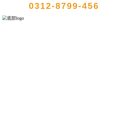
0312-8799-456
河北J9集团(china)官网食品有限公司创建于1991年，是经省级注册的大
型农产品加工出口企业，注册资金2000万元，总资产1亿多元。公司产
品有速冻甜糯玉米，芦笋，青豆，草莓，花菜，青刀豆，混合菜，胡
萝卜等。
服务支持
关于我们
食品安全知识
食品安全资讯
联系我们