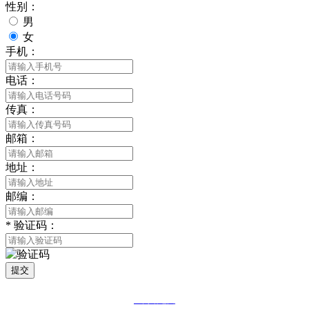
性别：
男
女
手机：
电话：
传真：
邮箱：
地址：
邮编：
*
验证码：
提交
网站地图