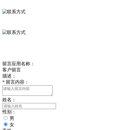
河北省保定市徐水县崔庄镇吴庄村
0312-8799456 18633256098
delishipin@yeah.net
给我留言
留言应用名称：
客户留言
描述：
*
留言内容：
姓名：
性别：
男
女