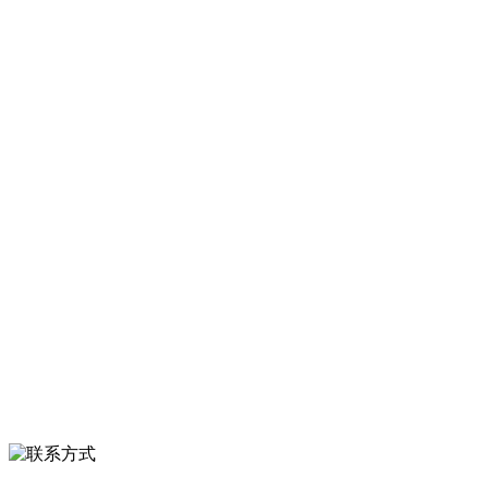
河北J9集团(china)官网食品有限公司创建于1991年，是经省级注册的大
型农产品加工出口企业，注册资金2000万元，总资产1亿多元。公司产
品有速冻甜糯玉米，芦笋，青豆，草莓，花菜，青刀豆，混合菜，胡
萝卜等。
服务支持
关于我们
食品安全知识
食品安全资讯
联系我们
联系方式