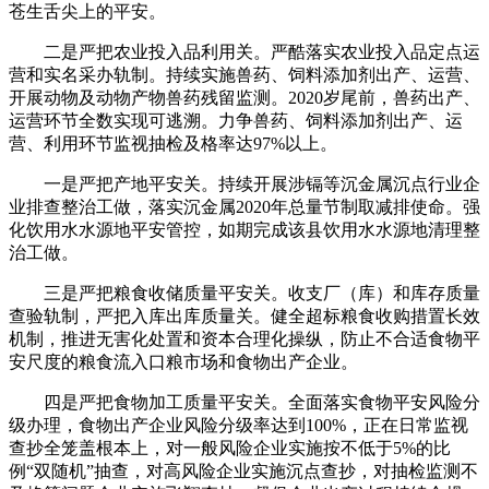
苍生舌尖上的平安。
二是严把农业投入品利用关。严酷落实农业投入品定点运
营和实名采办轨制。持续实施兽药、饲料添加剂出产、运营、
开展动物及动物产物兽药残留监测。2020岁尾前，兽药出产、
运营环节全数实现可逃溯。力争兽药、饲料添加剂出产、运
营、利用环节监视抽检及格率达97%以上。
一是严把产地平安关。持续开展涉镉等沉金属沉点行业企
业排查整治工做，落实沉金属2020年总量节制取减排使命。强
化饮用水水源地平安管控，如期完成该县饮用水水源地清理整
治工做。
三是严把粮食收储质量平安关。收支厂（库）和库存质量
查验轨制，严把入库出库质量关。健全超标粮食收购措置长效
机制，推进无害化处置和资本合理化操纵，防止不合适食物平
安尺度的粮食流入口粮市场和食物出产企业。
四是严把食物加工质量平安关。全面落实食物平安风险分
级办理，食物出产企业风险分级率达到100%，正在日常监视
查抄全笼盖根本上，对一般风险企业实施按不低于5%的比
例“双随机”抽查，对高风险企业实施沉点查抄，对抽检监测不