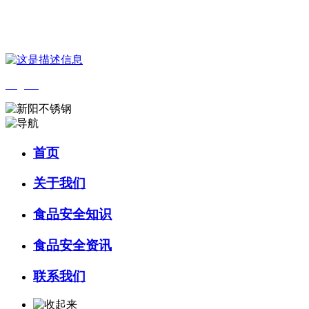
您好，欢迎来到 河北J9集团(china)官网食品 官方网站！
English
首页
关于我们
食品安全知识
食品安全资讯
联系我们