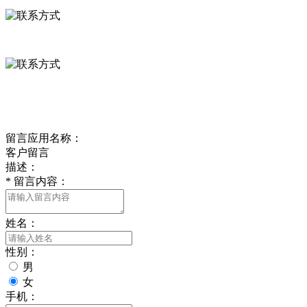
0312-8799456 18633256098
delishipin@yeah.net
给我留言
留言应用名称：
客户留言
描述：
*
留言内容：
姓名：
性别：
男
女
手机：