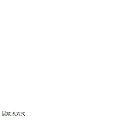
河北J9集团(china)官网食品有限公司创建于1991年，是经省级注册的大
型农产品加工出口企业，注册资金2000万元，总资产1亿多元。公司产
品有速冻甜糯玉米，芦笋，青豆，草莓，花菜，青刀豆，混合菜，胡
萝卜等。
服务支持
关于我们
食品安全知识
食品安全资讯
联系我们
联系方式
河北省保定市徐水县崔庄镇吴庄村