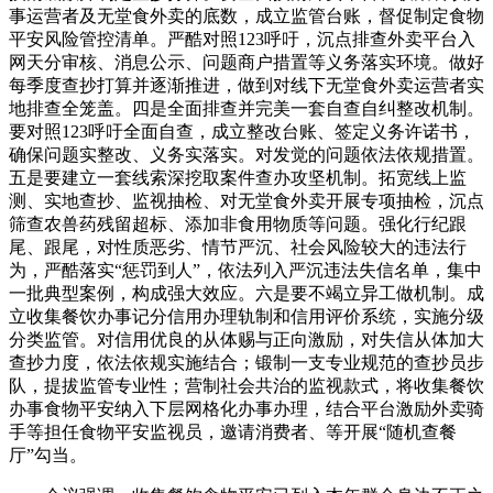
事运营者及无堂食外卖的底数，成立监管台账，督促制定食物
平安风险管控清单。严酷对照123呼吁，沉点排查外卖平台入
网天分审核、消息公示、问题商户措置等义务落实环境。做好
每季度查抄打算并逐渐推进，做到对线下无堂食外卖运营者实
地排查全笼盖。四是全面排查并完美一套自查自纠整改机制。
要对照123呼吁全面自查，成立整改台账、签定义务许诺书，
确保问题实整改、义务实落实。对发觉的问题依法依规措置。
五是要建立一套线索深挖取案件查办攻坚机制。拓宽线上监
测、实地查抄、监视抽检、对无堂食外卖开展专项抽检，沉点
筛查农兽药残留超标、添加非食用物质等问题。强化行纪跟
尾、跟尾，对性质恶劣、情节严沉、社会风险较大的违法行
为，严酷落实“惩罚到人”，依法列入严沉违法失信名单，集中
一批典型案例，构成强大效应。六是要不竭立异工做机制。成
立收集餐饮办事记分信用办理轨制和信用评价系统，实施分级
分类监管。对信用优良的从体赐与正向激励，对失信从体加大
查抄力度，依法依规实施结合；锻制一支专业规范的查抄员步
队，提拔监管专业性；营制社会共治的监视款式，将收集餐饮
办事食物平安纳入下层网格化办事办理，结合平台激励外卖骑
手等担任食物平安监视员，邀请消费者、等开展“随机查餐
厅”勾当。