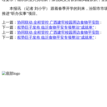
本报讯 （记者 刘小宇） 跟着春季开学的到来，汾阳市市场
推进“听办实事”项目。
上一篇：
协同联动 全程管控 广西建牢校园周边食物平安防
:
下一篇：
权势巨子发布 临沂食物平安专项整治“成就单”
:
上一篇：
协同联动 全程管控 广西建牢校园周边食物平安防
:
下一篇：
权势巨子发布 临沂食物平安专项整治“成就单”
:
河北J9集团(china)官网食品有限公司创建于1991年，是经省级
等。
服务支持