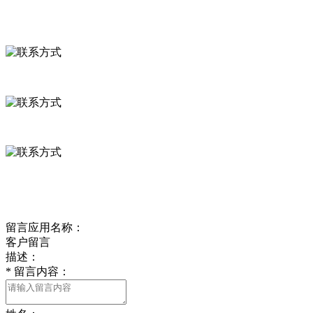
联系方式
河北省保定市徐水县崔庄镇吴庄村
0312-8799456 18633256098
delishipin@yeah.net
给我留言
留言应用名称：
客户留言
描述：
*
留言内容：