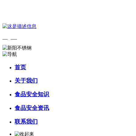
您好，欢迎来到 河北J9集团(china)官网食品 官方网站！
English
首页
关于我们
食品安全知识
食品安全资讯
联系我们