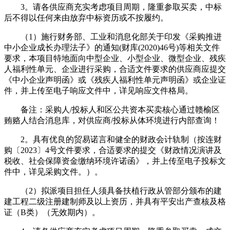
3。请各供应商充实考虑项目周期，隆重参取买卖，中标
后不得以任何来由放弃中标资历或不按履约。
（1）施行财务部、工业和消息化部关于印发《采购推进
中小企业成长办理法子》的通知(财库(2020)46号)等相关文件
要求，本项目特地面向中型企业、小型企业、微型企业、残疾
人福利性单元、企业进行采购，合适文件要求的供应商应提交
《中小企业声明函》或《残疾人福利性单元声明函》或企业证
件，并上传至电子响应文件中，详见响应文件格局。
备注：采购人/投标人和区公共资本买卖核心通过赣榆区
贿赂人结合消息库，对供应商/投标从体环境进行内部查询！
2。具有优良的贸易诺言和健全的财政会计轨制（按连财
购〔2023〕4号文件要求，合适要求的提交《财政情况演讲及
税收、社会保障资金缴纳环境许诺函》，并上传至电子投标文
件中，详见采购文件。）。
（2）拟派项目担任人须具备扶植行政从管部分颁布的建
建工程二级注册建制师及以上资历，并具有平安出产查核及格
证（B类）（无效期内）。