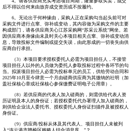
4。请各供应商充实考虑项目周期，隆重参取买卖，成交
后不得以任何来由放弃成交资历或不按履约。
6。无论出于何种缘由，采购人正在采购勾当起头前可对
采购文件进行点窜、弥补或变动，其内容做为采购文件的主要
构成部门，请各供应商关心江苏采购网“苏采云系统”网坐。若
因供应商本身缘由未及时关心本项目相关点窜、弥补或变动消
息，导致投标文件编制或提交失误，由此形成的一切丧失由供
应商自行承担。
（3）本项目要求授权委托人必需为项目担任人，不接管
项目担任人以外的人员做为委托人参取投标过程中各环节的勾
当。拟派项目担任人必需为投标单元的员工，供给劳动合同和
2025年10月至今肆意一个月由磋商供应商为其缴纳的社明（加
盖社保核心章或社保核心参保缴费证明电子公用章）。
（8）若供应商的代表人加入磋商的，则需供给代表人资
历证明及本人的身份证；若授权委托代办署理人加入磋商的，
则供给企业法人委托书、授权委托人身份证扫描件及被授权人
身份证。
（9）供应商/投标从体及其代表人、项目担任人未被列
入“连云港市赣榆区贿赂人结合消息库。”？。