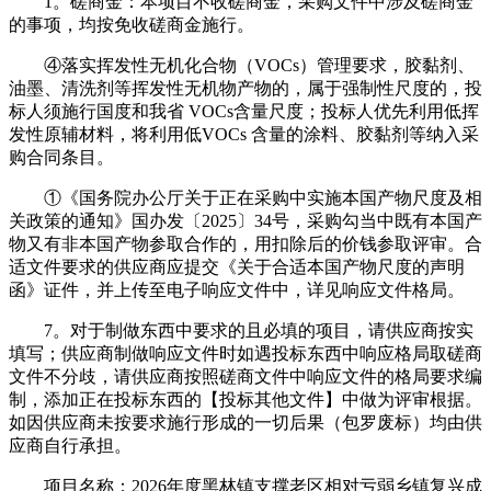
1。磋商金：本项目不收磋商金，采购文件中涉及磋商金
的事项，均按免收磋商金施行。
④落实挥发性无机化合物（VOCs）管理要求，胶黏剂、
油墨、清洗剂等挥发性无机物产物的，属于强制性尺度的，投
标人须施行国度和我省 VOCs含量尺度；投标人优先利用低挥
发性原辅材料，将利用低VOCs 含量的涂料、胶黏剂等纳入采
购合同条目。
①《国务院办公厅关于正在采购中实施本国产物尺度及相
关政策的通知》国办发〔2025〕34号，采购勾当中既有本国产
物又有非本国产物参取合作的，用扣除后的价钱参取评审。合
适文件要求的供应商应提交《关于合适本国产物尺度的声明
函》证件，并上传至电子响应文件中，详见响应文件格局。
7。对于制做东西中要求的且必填的项目，请供应商按实
填写；供应商制做响应文件时如遇投标东西中响应格局取磋商
文件不分歧，请供应商按照磋商文件中响应文件的格局要求编
制，添加正在投标东西的【投标其他文件】中做为评审根据。
如因供应商未按要求施行形成的一切后果（包罗废标）均由供
应商自行承担。
项目名称：2026年度黑林镇支撑老区相对亏弱乡镇复兴成