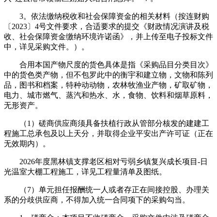
3。依法缴纳税收和社会保障资金的相关材料（按连财购
〔2023〕4号文件要求，合适要求的提交《财政情况演讲及税
收、社会保障资金缴纳环境许诺函》，并上传至电子投标文件
中，详见采购文件。）。
合用本国产物尺度的货色具体是指《采购品目分类目次》
中的货色类产物，但不包罗此中的衡宇和建立物，文物和陈列
品，图书和档案，特种动动物，农林牧渔业产物，矿取矿物，
电力、城市燃气、蒸汽和热水、水，食物、饮料和烟草原料，
无形资产。
（1）磋商供应商须具备扶植行政从管部分核发的建建工
程施工总承包及以上天分，并取得企业平安出产许可证（正在
无效期内）。
2026年度黑林镇支撑老区相对亏弱乡镇复兴成长项目-日
光温室大棚工程施工，详见工程量清单及图纸。
（7）单元担任报酬统一人或者存正在间接控股、办理关
系的分歧供应商，不得加入统一合同项下的采购勾当。