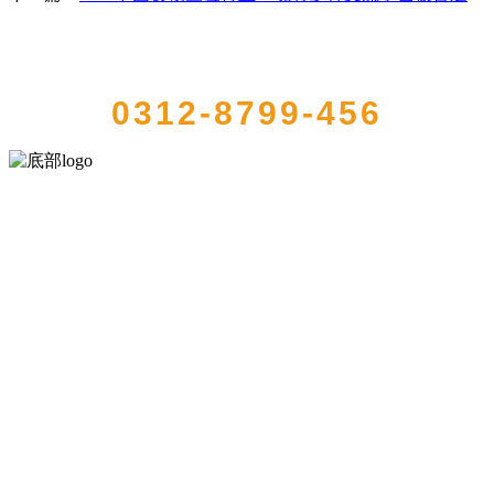
QUICK CONTACT US
0312-8799-456
河北J9集团(china)官网食品有限公司创建于1991年，是经省级注册的大
型农产品加工出口企业，注册资金2000万元，总资产1亿多元。公司产
品有速冻甜糯玉米，芦笋，青豆，草莓，花菜，青刀豆，混合菜，胡
萝卜等。
服务支持
关于我们
食品安全知识
食品安全资讯