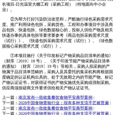
长项目-日光温室大棚工程（采购工程）（特地面向中小企
业）。
②为帮力打好污染防治攻坚和，严酷施行绿色采购需求尺
度。推广利用绿色包拆，采购货色、工程和办事项目中涉及商
品包拆、快递包拆、绿色数据核心的，投标人供给产物及相关
快递办事的具体包拆等要求要参考《商品包拆采购需求尺度
（试行）》、《快递包拆采购需求尺度（试行）》、《绿色数
据核心采购需求尺度（试行）》。
①本项目施行《关于印发标记产物采购品目清单的通知》
（财库〔2019〕18 号）、《关于印发节能产物采购品目清单
的通知》（财库〔2019〕19 号）等相关，采购人拟采购的产
物属于品目清单范畴的，采购人及其委托的集采机构将根据国
度确定的认证机构出具的、处于无效期之内的节能产物、标记
产物认证证书，对获得证书的产物实施优先采购或强制采购。
供应商须按磋商文件要求供给相关产物认证证书。
上一篇：
南京发布一批收集餐饮食物平安典型案例
:
下一篇：
2026中国食物查验行业：现有多种支流手艺被普遍
:
上一篇：
南京发布一批收集餐饮食物平安典型案例
:
下一篇：
2026中国食物查验行业：现有多种支流手艺被普遍
: