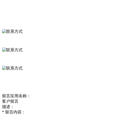
联系我们
联系方式
河北省保定市徐水县崔庄镇吴庄村
0312-8799456 18633256098
delishipin@yeah.net
给我留言
留言应用名称：
客户留言
描述：
*
留言内容：