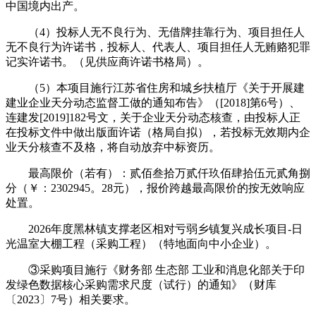
中国境内出产。
（4）投标人无不良行为、无借牌挂靠行为、项目担任人
无不良行为许诺书，投标人、代表人、项目担任人无贿赂犯罪
记实许诺书。（见供应商许诺书格局）。
（5）本项目施行江苏省住房和城乡扶植厅《关于开展建
建业企业天分动态监督工做的通知布告》（[2018]第6号）、
连建发[2019]182号文，关于企业天分动态核查，由投标人正
在投标文件中做出版面许诺（格局自拟），若投标无效期内企
业天分核查不及格，将自动放弃中标资历。
最高限价（若有）：贰佰叁拾万贰仟玖佰肆拾伍元贰角捌
分（￥：2302945。28元），报价跨越最高限价的按无效响应
处置。
2026年度黑林镇支撑老区相对亏弱乡镇复兴成长项目-日
光温室大棚工程（采购工程）（特地面向中小企业）。
③采购项目施行《财务部 生态部 工业和消息化部关于印
发绿色数据核心采购需求尺度（试行）的通知》（财库
〔2023〕7号）相关要求。