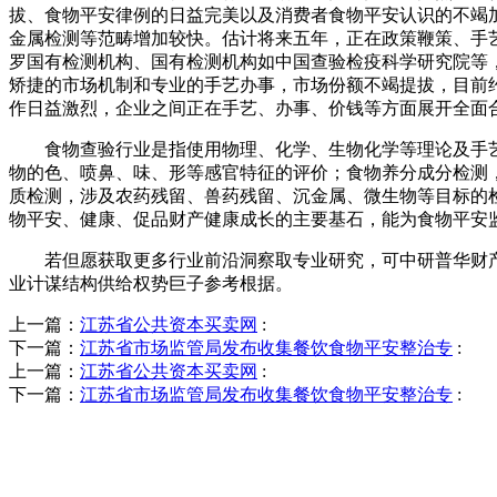
拔、食物平安律例的日益完美以及消费者食物平安认识的不竭
金属检测等范畴增加较快。估计将来五年，正在政策鞭策、手艺
罗国有检测机构、国有检测机构如中国查验检疫科学研究院等
矫捷的市场机制和专业的手艺办事，市场份额不竭提拔，目前约
作日益激烈，企业之间正在手艺、办事、价钱等方面展开全面
食物查验行业是指使用物理、化学、生物化学等理论及手艺
物的色、喷鼻、味、形等感官特征的评价；食物养分成分检测
质检测，涉及农药残留、兽药残留、沉金属、微生物等目标的
物平安、健康、促品财产健康成长的主要基石，能为食物平安
若但愿获取更多行业前沿洞察取专业研究，可中研普华财产研究
业计谋结构供给权势巨子参考根据。
上一篇：
江苏省公共资本买卖网
:
下一篇：
江苏省市场监管局发布收集餐饮食物平安整治专
:
上一篇：
江苏省公共资本买卖网
:
下一篇：
江苏省市场监管局发布收集餐饮食物平安整治专
: