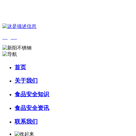
您好，欢迎来到 河北J9集团(china)官网食品 官方网站！
English
首页
关于我们
食品安全知识
食品安全资讯
联系我们