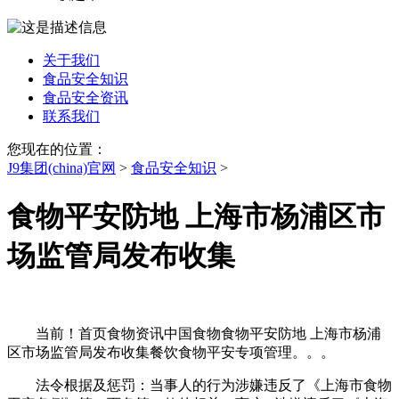
关于我们
食品安全知识
食品安全资讯
联系我们
您现在的位置：
J9集团(china)官网
>
食品安全知识
>
食物平安防地 上海市杨浦区市
场监管局发布收集
当前！首页食物资讯中国食物食物平安防地 上海市杨浦
区市场监管局发布收集餐饮食物平安专项管理。。。
法令根据及惩罚：当事人的行为涉嫌违反了《上海市食物