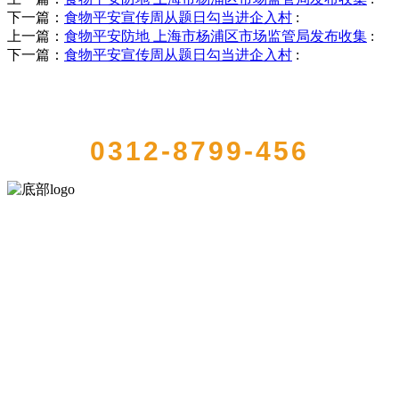
下一篇：
食物平安宣传周从题日勾当进企入村
:
上一篇：
食物平安防地 上海市杨浦区市场监管局发布收集
:
下一篇：
食物平安宣传周从题日勾当进企入村
:
QUICK CONTACT US
0312-8799-456
河北J9集团(china)官网食品有限公司创建于1991年，是经省级注册的大
型农产品加工出口企业，注册资金2000万元，总资产1亿多元。公司产
品有速冻甜糯玉米，芦笋，青豆，草莓，花菜，青刀豆，混合菜，胡
萝卜等。
服务支持
关于我们