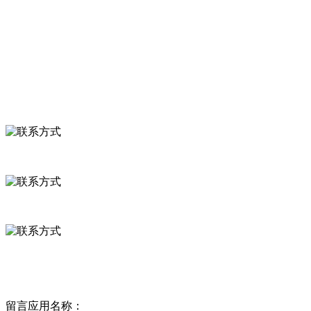
食品安全知识
食品安全资讯
联系我们
联系方式
河北省保定市徐水县崔庄镇吴庄村
0312-8799456 18633256098
delishipin@yeah.net
给我留言
留言应用名称：