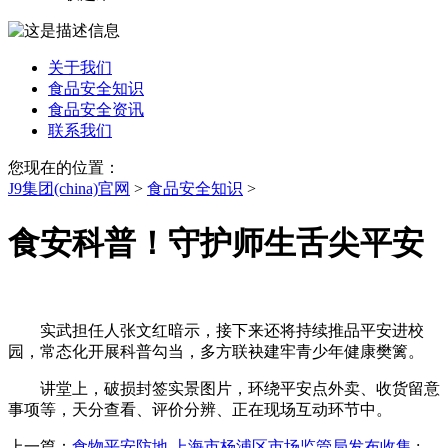
关于我们
食品安全知识
食品安全资讯
联系我们
您现在的位置：
J9集团(china)官网
>
食品安全知识
>
食安科普！守护师生舌尖平安
实武担任人张文红暗示，接下来还将持续推品平安进校
园，常态化开展科普勾当，多方联袂建牢青少年健康樊篱。
讲堂上，破损封签实景图片，环绕平安点外卖、收货留意
事项等，天分查看、评价分辨、正在现场互动环节中。
上一篇：
食物平安防地 上海市杨浦区市场监管局发布收集
: