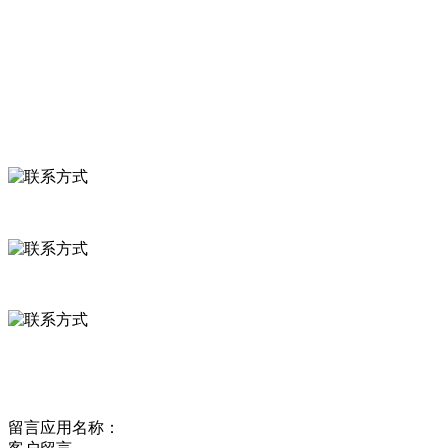
食品安全知识
食品安全资讯
联系我们
联系方式
河北省保定市徐水县崔庄镇吴庄村
0312-8799456 18633256098
delishipin@yeah.net
给我留言
留言应用名称：