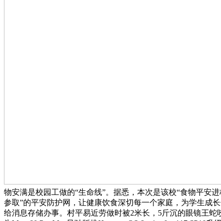
物安满是校园工做的“生命线”。据悉，本次是该校“食物平安
参取”的平安防护网，让健康饮食深切每一个家庭，为学生成长
给消息存储办事。村平易近劳做时被2米长，5斤沉的眼镜王蛇