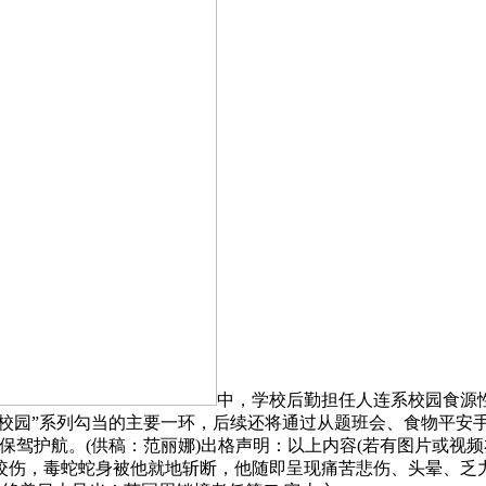
中，学校后勤担任人连系校园食源
进校园”系列勾当的主要一环，后续还将通过从题班会、食物平安
保驾护航。(供稿：范丽娜)出格声明：以上内容(若有图片或视频
咬伤，毒蛇蛇身被他就地斩断，他随即呈现痛苦悲伤、头晕、乏力