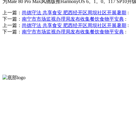
为Mate 80 Pro Max风驰版推HarmonyOS 6。1。0。11
上一篇：
尚德守法 共享食安 肥西经开区周坝社区开展暑期
:
下一篇：
南宁市市场监视办理局发布收集餐饮食物平安典
:
上一篇：
尚德守法 共享食安 肥西经开区周坝社区开展暑期
:
下一篇：
南宁市市场监视办理局发布收集餐饮食物平安典
:
河北J9集团(china)官网食品有限公司创建于1991年，是经省级
等。
服务支持
关于我们