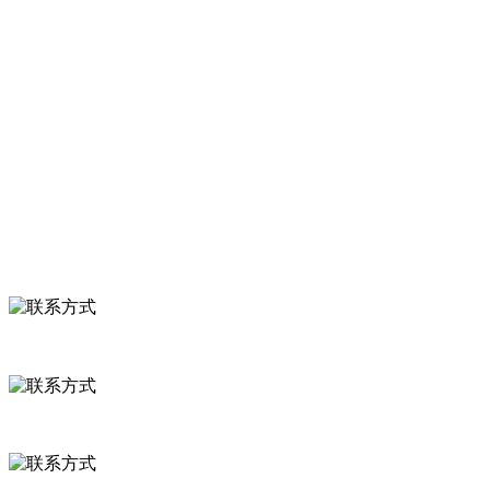
服务支持
关于我们
食品安全知识
食品安全资讯
联系我们
联系方式
河北省保定市徐水县崔庄镇吴庄村
0312-8799456 18633256098