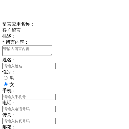
delishipin@yeah.net
给我留言
留言应用名称：
客户留言
描述：
*
留言内容：
姓名：
性别：
男
女
手机：
电话：
传真：
邮箱：