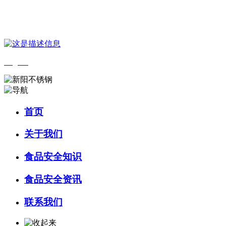
您好，欢迎来到 河北J9集团(china)官网食品 官方网站！
English
首页
关于我们
食品安全知识
食品安全资讯
联系我们