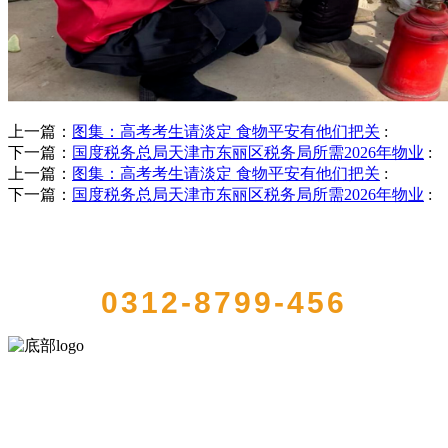
上一篇：
图集：高考考生请淡定 食物平安有他们把关
:
下一篇：
国度税务总局天津市东丽区税务局所需2026年物业
:
上一篇：
图集：高考考生请淡定 食物平安有他们把关
:
下一篇：
国度税务总局天津市东丽区税务局所需2026年物业
:
QUICK CONTACT US
0312-8799-456
河北J9集团(china)官网食品有限公司创建于1991年，是经省级注册的大
型农产品加工出口企业，注册资金2000万元，总资产1亿多元。公司产
品有速冻甜糯玉米，芦笋，青豆，草莓，花菜，青刀豆，混合菜，胡