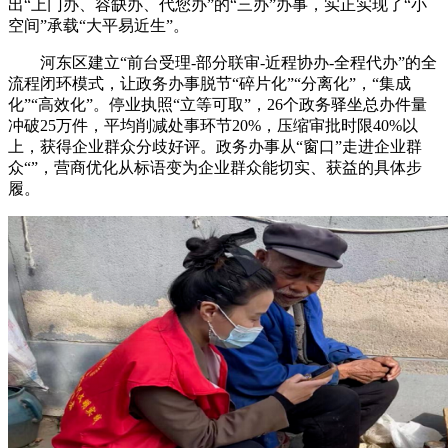
出“上门办、容缺办、代您办”的“三办”办事，实正实现了“小
空间”承载“大平易近生”。
河东区建立“前台受理-部分联审-近程协办-全程代办”的全
流程闭环模式，让政务办事脱节“碎片化”“分离化”，“集成
化”“高效化”。停业执照“立等可取”，26个政务驿坐总办件量
冲破25万件，平均削减处事环节20%，压缩审批时限40%以
上，获得企业群众分歧好评。政务办事从“窗口”走进企业群
众“”，营商优化从标语变为企业群众能切实、获益的具体步
履。