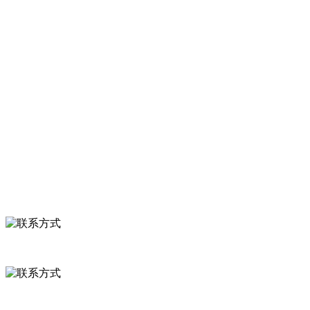
萝卜等。
服务支持
关于我们
食品安全知识
食品安全资讯
联系我们
联系方式
河北省保定市徐水县崔庄镇吴庄村
0312-8799456 18633256098