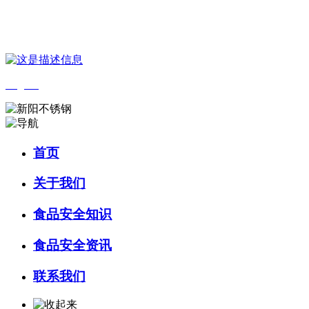
您好，欢迎来到 河北J9集团(china)官网食品 官方网站！
English
首页
关于我们
食品安全知识
食品安全资讯
联系我们