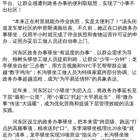
平台。让群众感遭到政务办事的便利取聪慧，实现了“小事不
出社区！
“本来正在村里就能办停业执照，实是太便利了！”汤头街
道龙车辇社区的申密斯满脸欣喜。不久前，她正在口的政务办
事驿坐，仅用半小时就完成了停业执照和食物运营许可证的申
办，证照办妥后工做人员还自动奉上门。
河东区政务办事驿坐“有温度的办事”，以群众需求为导
向。独树头驿坐工做人员提前到岗，让群众“少等一分钟”；龙
亭驿坐自创“三步教”，用方言视频和NFC手艺帮帮群众逾
越“数字鸿沟”；长沟驿坐工做人员为特殊家庭跨部分协调、让
政务办事超越流程，成为“为平易近情怀”的具象表达。
近年来，河东区以“小驿坐”为切入点，将政务办事延长至
下层“最初一公里”，用“小窗口”托起“大平易近生”，用“微办
事”传送“大温暖”，成为优化营商和提拔下层管理效能的活泼
实践。
河东区设立的政务办事驿坐，把本来需“跨层级、跑远”打
点的高频事项，精准送到“口”。东李湖驿坐梳理出20余项“就
近办”清单，龙亭驿坐实现59项营业“指尖办”，长沟驿坐推