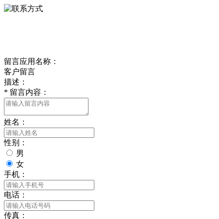
delishipin@yeah.net
给我留言
留言应用名称：
客户留言
描述：
*
留言内容：
姓名：
性别：
男
女
手机：
电话：
传真：